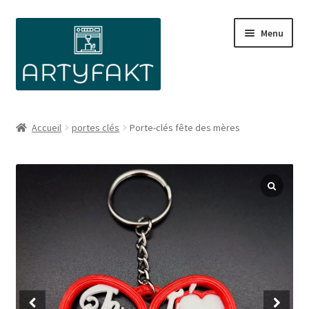
Aller
Aller
Menu
à
au
la
contenu
navigation
Accueil
portes clés
Porte-clés fête des mères