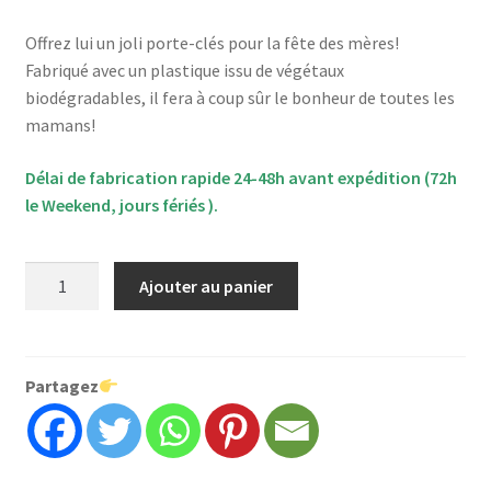
Offrez lui un joli porte-clés pour la fête des mères!
Fabriqué avec un plastique issu de végétaux
biodégradables, il fera à coup sûr le bonheur de toutes les
mamans!
Délai de fabrication rapide 24-48h avant expédition (72h
le Weekend, jours fériés ).
quantité
Ajouter au panier
de
Porte-
clés
fête
Partagez
des
mères