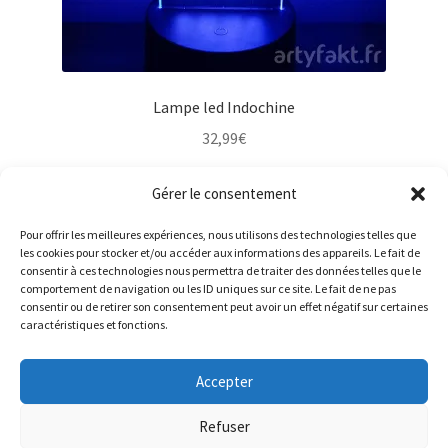
Lampe led Indochine
32,99
€
Lire la suite
Gérer le consentement
Pour offrir les meilleures expériences, nous utilisons des technologies telles que
les cookies pour stocker et/ou accéder aux informations des appareils. Le fait de
consentir à ces technologies nous permettra de traiter des données telles que le
comportement de navigation ou les ID uniques sur ce site. Le fait de ne pas
consentir ou de retirer son consentement peut avoir un effet négatif sur certaines
caractéristiques et fonctions.
Accepter
© ArtyFakt 2026
Refuser
Politique de confidentialité
Built with WooCommerce
.