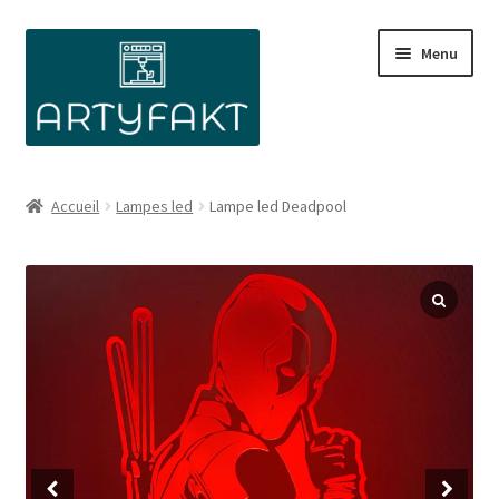
Aller
Aller
Menu
à
au
la
contenu
navigation
Accueil
Lampes led
Lampe led Deadpool