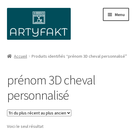
Aller
Aller
Menu
à
au
la
contenu
navigation
Accueil
Produits identifiés “prénom 3D cheval personnalisé”
prénom 3D cheval
personnalisé
Voici le seul résultat