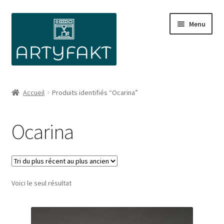
Aller
Aller
Menu
à
au
la
contenu
navigation
Accueil
Produits identifiés “Ocarina”
Ocarina
Voici le seul résultat